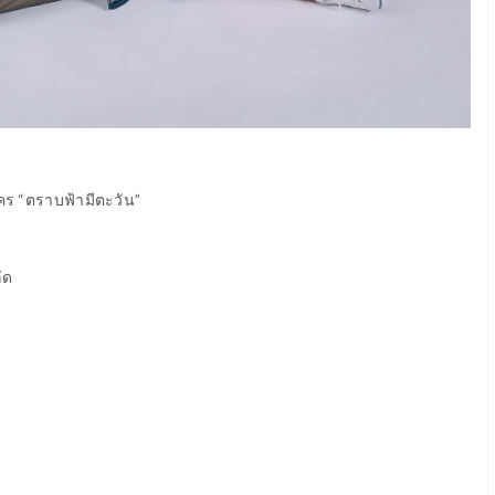
ะคร “ตราบฟ้ามีตะวัน”
ัด