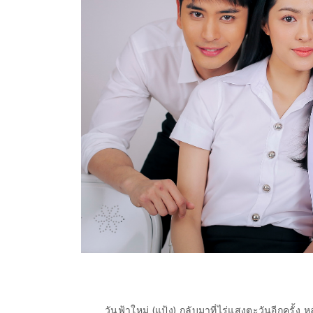
วันฟ้าใหม่ (แป้ง)
กลับมาที่ไร่แสงตะวันอีกครั้ง หล