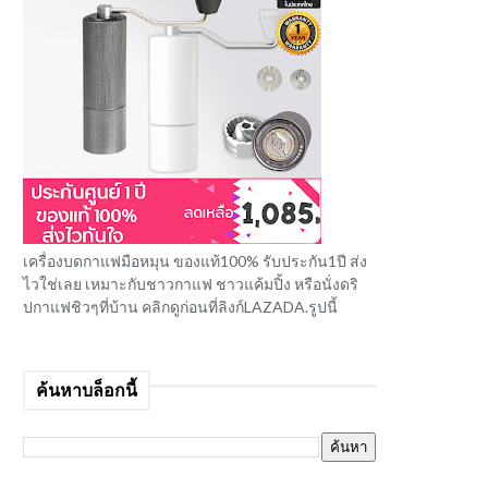
เครื่องบดกาแฟมือหมุน ของแท้100% รับประกัน1ปี ส่ง
ไวใช่เลย เหมาะกับชาวกาแฟ ชาวแค้มปิ้ง หรือนั่งดริ
ปกาแฟชิวๆที่บ้าน คลิกดูก่อนที่ลิงก์LAZADA.รูปนี้
ค้นหาบล็อกนี้