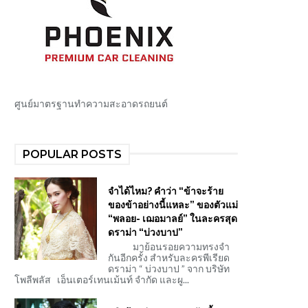
ศูนย์มาตรฐานทำความสะอาดรถยนต์
POPULAR POSTS
จำได้ไหม? คำว่า “ข้าจะร้าย
ของข้าอย่างนี้แหละ” ของตัวแม่
“พลอย- เฌอมาลย์” ในละครสุด
ดราม่า “บ่วงบาป”
มาย้อนรอยความทรงจำ
กันอีกครั้ง สำหรับละครพีเรียด
ดราม่า “ บ่วงบาป ” จาก บริษัท
โพลีพลัส เอ็นเตอร์เทนเม้นท์ จำกัด และผู...