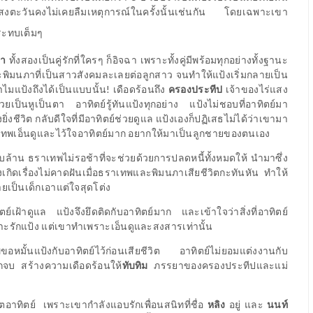
่แสงตะวันคงไม่เคยลืมเหตุการณ์ในครั้งนั้นเช่นกัน โดยเฉพาะเขา
ระทบเต็มๆ
ภา
ทั้งสองเป็นคู่รักที่ใครๆ ก็อิจฉา เพราะทั้งคู่มีพร้อมทุกอย่างทั้งฐานะ
าะพิมนภาที่เป็นสาวสังคมละเลยต่อลูกสาว จนทำให้แป้งเริ่มกลายเป็น
ำไมแป้งถึงได้เป็นแบบนั้น
!
เดือดร้อนถึง
ครองประทีป
เจ้าของไร่แสง
ยเป็นหูเป็นตา อาทิตย์รู้ทันแป้งทุกอย่าง แป้งไม่ชอบที่อาทิตย์มา
ิ่งชีวิต กลับดีใจที่มีอาทิตย์ช่วยดูแล แป้งเองก็ปฏิเสธไม่ได้ว่าเขามา
าเทพเอ็นดูและไว้ใจอาทิตย์มาก อยากให้มาเป็นลูกชายของตนเอง
บล้าน ธราเทพไม่รอช้าที่จะช่วยด้วยการปลดหนี้ทั้งหมดให้ นำมาซึ่ง
กิดเรื่องไม่คาดฝันเมื่อธราเทพและพิมนภาเสียชีวิตกะทันหัน ทำให้
ลายเป็นเด็กเอาแต่ใจสุดโต่ง
ย์เฝ้าดูแล แป้งจึงยึดติดกับอาทิตย์มาก และเข้าใจว่าสิ่งที่อาทิตย์
พราะรักแป้ง แต่เขาทำเพราะเอ็นดูและสงสารเท่านั้น
ธราเทพขอหมั้นแป้งกับอาทิตย์ไว้ก่อนเสียชีวิต อาทิตย์ไม่ยอมแต่งงานกับ
กจบ สร้างความเดือดร้อนให้
ทับทิม
ภรรยาของครองประทีปและแม่
ิตอาทิตย์
เพราะเขากำลังแอบรักเพื่อนสนิทที่ชื่อ
หลิง
อยู่ และ
นนท์