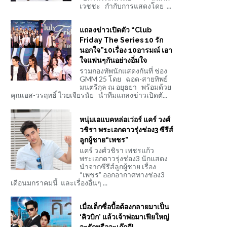
เวชชะ กำกับการแสดงโดย ...
แถลงข่าวเปิดตัว “Club
Friday The Series 10 รัก
นอกใจ”10เรื่อง 10อารมณ์ เอา
ใจแฟนๆกันอย่างอิ่มใจ
รวมกองทัพนักแสดงกันที่ ช่อง
GMM 25 โดย ฉอด-สายทิพย์
มนตรีกุล ณ อยุธยา พร้อมด้วย
คุณเอส-วรฤทธิ์ ไวยเจียรนัย นำทีมแถลงข่าวเปิดตั...
หนุ่มเอแบคหล่อเว่อร์ แคร์ วงศ์
วชิรา พระเอกดาวรุ่งช่อง3 ซีรีส์
ลูกผู้ชาย“เพชร”
แคร์ วงศ์วชิรา เพชรแก้ว
พระเอกดาวรุ่งช่อง3 นักแสดง
นำจากซีรีส์ลูกผู้ชาย เรื่อง
“เพชร” ออกอากาศทางช่อง3
เดือนมกราคมนี้ และเรื่องอื่นๆ ...
เมื่อเด็กซื่อบื้อต้องกลายมาเป็น
‘คิวบิก’ แล้วเจ้าพ่อมาเฟียใหญ่