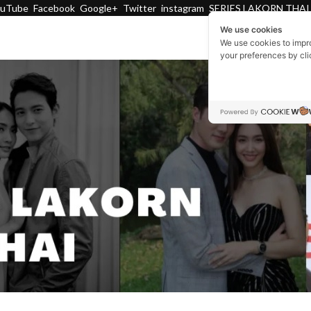
ouTube
Facebook
Google+
Twitter
instagram
SERIES LAKORN THAI
We use cookies
We use cookies to impr
your preferences by cl