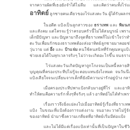
จากความผิดที่เธอยังจำได้ไม่ลืม และคิดว่าคนทั้งไร
อาทิตย์
ลูกชายคนเดียวของไร่แสงตะวัน ผู้ได้รับผลก
ในอดีต แป้งเป็นลูกสาวของ
ธราเทพ
และ
พิมน
และสังคม แต่ใครจะรู้ว่าครอบครัวนี้ไม่ได้สมบูรณ์ เพร
เด็กมีปัญหา และปัญหามาถึงจุดที่ธราเทพก็ไม่เข้าใจว่าท
ตะวันเพื่อนรักของธราเทพต้องส่งอาทิตย์ลูกชายมาคอยช่ว
วุ่นวาย แต่
อึ่ง
และ
ป้าแจ่ม
คนใช้คนสนิทที่รักคุณหนูแป้งย
ช่วยเธอได้ในทุกเวลาจริงๆ ไม่ว่าจะเกิดอะไรขึ้น จนธร
ไร่แสงตะวันเกิดปัญหาถูกโกงจนเป็นหนี้หลายสิ
บุญคุณที่ครองประทีปไม่รู้จะตอบแทนยังไงหมด จนวันนึงเ
แป้งเสียใจจนเปลี่ยนจากเด็กที่ยังมีความน่ารักอยู่บ้าง ก
เมื่อครองประทีปพาแป้งกลับมาอยู่ที่ไร่ และอาทิต
ทำให้ตนคือความรัก ทั้งๆที่จริงๆ แล้ว อาทิตย์ไม่ได้ทำเ
เรื่องราวจึงยิ่งแย่ลงไปเมื่ออาทิตย์รู้เรื่องที่
แป้ง ในขณะที่แป้งต้องการแต่งงาน จนอาละวาดไม่รู้จั
ของอาทิตย์ นำมาซึ่งความเกลียดที่อาทิตย์เริ่มมีต่อแป้ง
และไม่ได้มีแค่เรื่องแป้งเท่านั้นที่เป็นปัญหาในชีว