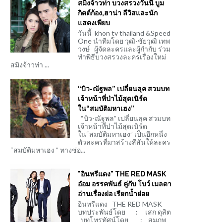
สมิงจ้าวท่า บวงสรวงวันนี้ บูม
กิตต์ก้อง,ฮาน่า ลีวิสและนัก
แสดงเพียบ
วันนี้ khon tv thailand &Speed
One นำทีมโดย วุฒิ-ชัยวุฒิ เทพ
วงษ์ ผู้จัดละครและผู้กำกับ ร่วม
ทำพิธีบวงสรวงละครเรื่องใหม่
สมิงจ้าวท่า ...
“บิว-ณัฐพล” เปลี่ยนลุค สวมบท
เจ้าหน้าที่ป่าไม้สุดเนิร์ด
ใน“สมบัติมหาเฮง”
“บิว-ณัฐพล” เปลี่ยนลุค สวมบท
เจ้าหน้าที่ป่าไม้สุดเนิร์ด
ใน“สมบัติมหาเฮง” เป็นอีกหนึ่ง
ตัวละครที่มาสร้างสีสันให้ละคร
“สมบัติมหาเฮง ” ทางช่อ...
"อินทรีแดง" THE RED MASK
อ๋อม อรรคพันธ์ คู่กับ โบว์ เมลดา
อ่านเรื่องย่อ เรียกน้ำย่อย
อินทรีแดง THE RED MASK
บทประพันธ์โดย : เสก ดุสิต
บทโทรทัศน์โดย : สมภพ