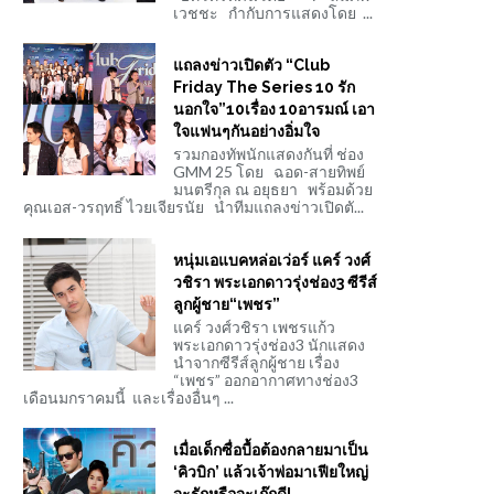
เวชชะ กำกับการแสดงโดย ...
แถลงข่าวเปิดตัว “Club
Friday The Series 10 รัก
นอกใจ”10เรื่อง 10อารมณ์ เอา
ใจแฟนๆกันอย่างอิ่มใจ
รวมกองทัพนักแสดงกันที่ ช่อง
GMM 25 โดย ฉอด-สายทิพย์
มนตรีกุล ณ อยุธยา พร้อมด้วย
คุณเอส-วรฤทธิ์ ไวยเจียรนัย นำทีมแถลงข่าวเปิดตั...
หนุ่มเอแบคหล่อเว่อร์ แคร์ วงศ์
วชิรา พระเอกดาวรุ่งช่อง3 ซีรีส์
ลูกผู้ชาย“เพชร”
แคร์ วงศ์วชิรา เพชรแก้ว
พระเอกดาวรุ่งช่อง3 นักแสดง
นำจากซีรีส์ลูกผู้ชาย เรื่อง
“เพชร” ออกอากาศทางช่อง3
เดือนมกราคมนี้ และเรื่องอื่นๆ ...
เมื่อเด็กซื่อบื้อต้องกลายมาเป็น
‘คิวบิก’ แล้วเจ้าพ่อมาเฟียใหญ่