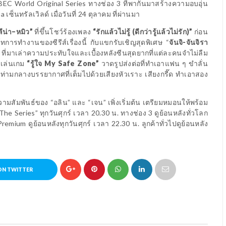
BEC World Original Series
ทางช่อง 3 ที่พากันมาสร้างความอบอุ่น
ma
เซ็นทรัลเวิลด์ เมื่อวันที่
24
ตุลาคม ที่ผ่านมา
ลีน่า–หมิว”
ที่ขึ้นโชว์ร้องเพลง
“รักแล้วไม่รู้ (ดีกว่ารู้แล้วไม่รัก)”
ก่อน
์ทการทำงานของซีรีส์เรื่องนี้ กับแขกรับเชิญสุดพิเศษ “
จันจิ-จันจิรา
ี่มาเล่าความประทับใจและเบื้องหลังซีนสุดยากที่แต่ละคนจำไม่ลืม
 เล่นเกม
“รู้ใจ
My Safe Zone”
วาดรูปส่งต่อที่ทำเอาแฟน ๆ ขำลั่น
p
ท่ามกลางบรรยากาศที่เต็มไปด้วยเสียงหัวเราะ เสียงกรี๊ด ทำเอาสอง
ามสัมพันธ์ของ “อลิน” และ “เจน” เพิ่งเริ่มต้น เตรียมหมอนให้พร้อม
The Series
” ทุกวันศุกร์ เวลา 20.30 น. ทางช่อง 3 ดูย้อนหลังทั่วโลก
 Premium
ดูย้อนหลังทุกวันศุกร์ เวลา 22.30 น. ลูกค้าทั่วไปดูย้อนหลัง
ON TWITTER