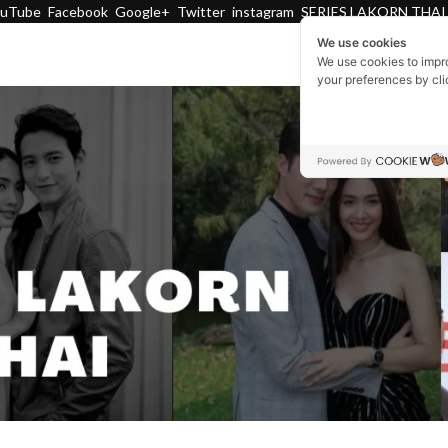
ouTube
Facebook
Google+
Twitter
instagram
SERIES LAKORN THAI
We use cookies
We use cookies to impr
your preferences by cl