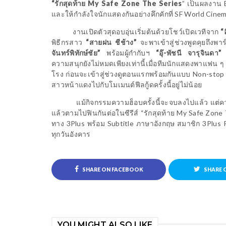
“รักสุดท้าย
My Safe Zone The Series
”
เป็นผลงาน
และให้กำลังใจนักแสดงกันอย่างคึกคักที่
SF World Cine
งานเปิดตัวสุดอบอุ่นเริ่มต้นด้วยโชว์เปิดเวทีจาก
“
พิธีกรสาว
“สายฝน ชีช้าง”
จะพาเข้าสู่ช่วงพูดคุยถึงพาร
จันทร์พิทักษ์ชัย”
พร้อมผู้กำกับฯ
“อุ๊-พัชนี จารุจินดา”
ท
ความสนุกยังไม่หมดเพียงเท่านี้เมื่อทีมนักแสดงพาแฟน ๆ
โรง ก่อนจะเข้าสู่ช่วงดูตอนแรกพร้อมกันแบบ
Non-sto
สาวหน้าแดงไปกับโมเมนต์ฟีลกู้ดครั้งนี้อยู่ไม่น้อย
แม้กิจกรรมความฮ็อบครั้งนี้จะจบลงไปแล้ว แต่คว
แล้วตามไปฟินกันต่อในซีรีส์ “รักสุดท้าย
My Safe Zone 
ทาง 3
Plus
พร้อม
Subtitle
ภาษาอังกฤษ สมาชิก 3
Plus
ทุกวันอังคาร
SHARE ON FACEBOOK
SHARE 
YOU MIGHT ALSO LIKE