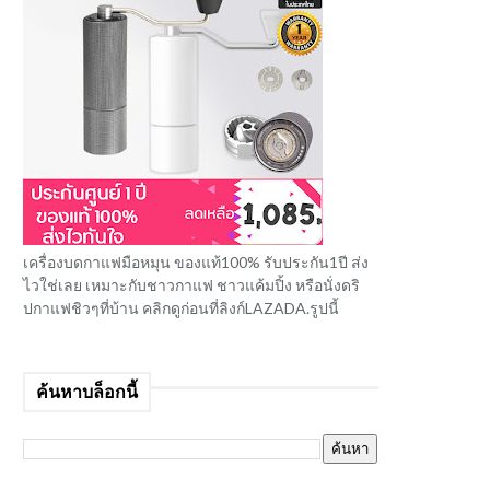
เครื่องบดกาแฟมือหมุน ของแท้100% รับประกัน1ปี ส่ง
ไวใช่เลย เหมาะกับชาวกาแฟ ชาวแค้มปิ้ง หรือนั่งดริ
ปกาแฟชิวๆที่บ้าน คลิกดูก่อนที่ลิงก์LAZADA.รูปนี้
ค้นหาบล็อกนี้