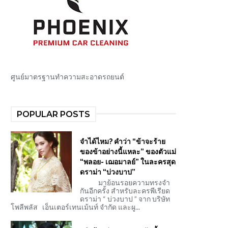
ศูนย์มาตรฐานทำความสะอาดรถยนต์
POPULAR POSTS
จำได้ไหม? คำว่า “ข้าจะร้าย
ของข้าอย่างนี้แหละ” ของตัวแม่
“พลอย- เฌอมาลย์” ในละครสุด
ดราม่า “บ่วงบาป”
มาย้อนรอยความทรงจำ
กันอีกครั้ง สำหรับละครพีเรียด
ดราม่า “ บ่วงบาป ” จาก บริษัท
โพลีพลัส เอ็นเตอร์เทนเม้นท์ จำกัด และผู...