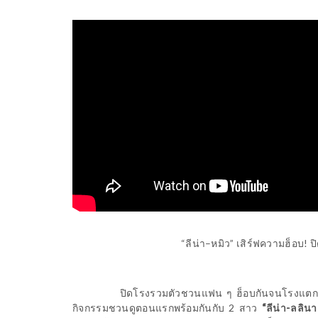
“ลีน่า–หมิว” เสิร์ฟความฮ็อบ
!
ปิ
ปิดโรงรวมตัวชวนแฟน ๆ ฮ็อบกันจนโรงแตก
กิจกรรมชวนดูตอนแรกพร้อมกันกับ 2 สาว
“ลีน่า-ลลินา 