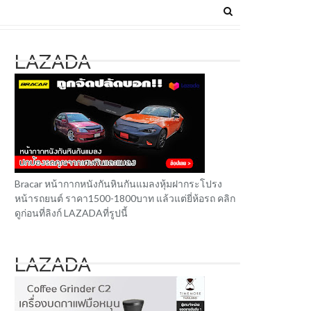
LAZADA
Bracar หน้ากากหนังกันหินกันแมลงหุ้มฝากระโปรง
หน้ารถยนต์ ราคา1500-1800บาท แล้วแต่ยี่ห้อรถ คลิก
ดูก่อนที่ลิงก์ LAZADAที่รูปนี้
LAZADA