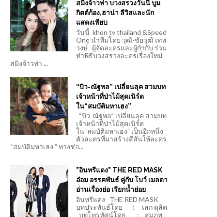
สมิงจ้าวท่า บวงสรวงวันนี้ บูม
กิตต์ก้อง,ฮาน่า ลีวิสและนัก
แสดงเพียบ
วันนี้ khon tv thailand &Speed
One นำทีมโดย วุฒิ-ชัยวุฒิ เทพ
วงษ์ ผู้จัดละครและผู้กำกับ ร่วม
ทำพิธีบวงสรวงละครเรื่องใหม่
สมิงจ้าวท่า ...
“บิว-ณัฐพล” เปลี่ยนลุค สวมบท
เจ้าหน้าที่ป่าไม้สุดเนิร์ด
ใน“สมบัติมหาเฮง”
“บิว-ณัฐพล” เปลี่ยนลุค สวมบท
เจ้าหน้าที่ป่าไม้สุดเนิร์ด
ใน“สมบัติมหาเฮง” เป็นอีกหนึ่ง
ตัวละครที่มาสร้างสีสันให้ละคร
“สมบัติมหาเฮง ” ทางช่อ...
"อินทรีแดง" THE RED MASK
อ๋อม อรรคพันธ์ คู่กับ โบว์ เมลดา
อ่านเรื่องย่อ เรียกน้ำย่อย
อินทรีแดง THE RED MASK
บทประพันธ์โดย : เสก ดุสิต
บทโทรทัศน์โดย : สมภพ