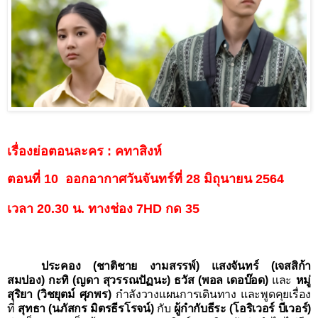
เรื่องย่อตอนละคร
:
คทาสิงห์
ตอนที่
10
ออกอากาศวันจันทร์ที่
28
มิถุนายน
2564
เวลา
20.30
น. ทางช่อง
7HD
กด
35
ประคอง (ชาติชาย งามสรรพ์) แสงจันทร์ (เจสสิก้า
สมปอง) กะทิ (ญดา สุวรรณปัฏนะ) ธวัส (พอล เดอบ๊อด)
และ
หมู่
สุริยา (วิชยุตม์ ศุภพร)
กำลัง
วางแผนการเดินทาง และ
พูดคุ
ย
เรื่อง
ที่
สุทธา (นภัสกร มิตรธีรโรจน์)
กับ
ผู้กำกับธีระ (โอริเวอร์ บีเวอร์)