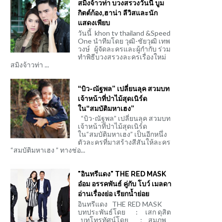
สมิงจ้าวท่า บวงสรวงวันนี้ บูม
กิตต์ก้อง,ฮาน่า ลีวิสและนัก
แสดงเพียบ
วันนี้ khon tv thailand &Speed
One นำทีมโดย วุฒิ-ชัยวุฒิ เทพ
วงษ์ ผู้จัดละครและผู้กำกับ ร่วม
ทำพิธีบวงสรวงละครเรื่องใหม่
สมิงจ้าวท่า ...
“บิว-ณัฐพล” เปลี่ยนลุค สวมบท
เจ้าหน้าที่ป่าไม้สุดเนิร์ด
ใน“สมบัติมหาเฮง”
“บิว-ณัฐพล” เปลี่ยนลุค สวมบท
เจ้าหน้าที่ป่าไม้สุดเนิร์ด
ใน“สมบัติมหาเฮง” เป็นอีกหนึ่ง
ตัวละครที่มาสร้างสีสันให้ละคร
“สมบัติมหาเฮง ” ทางช่อ...
"อินทรีแดง" THE RED MASK
อ๋อม อรรคพันธ์ คู่กับ โบว์ เมลดา
อ่านเรื่องย่อ เรียกน้ำย่อย
อินทรีแดง THE RED MASK
บทประพันธ์โดย : เสก ดุสิต
บทโทรทัศน์โดย : สมภพ