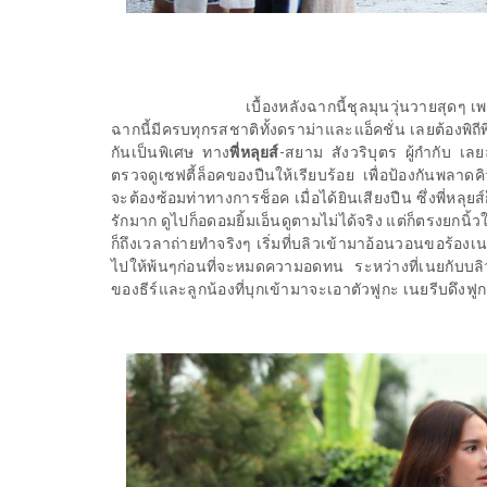
เบื้องหลังฉากนี้ชุลมุนวุ่นวายสุด
ฉากนี้มีครบทุกรสชาติทั้งดราม่าและแอ็คชั่น เลยต้องพิถี
กันเป็นพิเศษ ทาง
พี่หลุยส์
-
สยาม สังวริบุตร ผู้กำกับ
เลยลง
ตรวจดูเซฟตี้ล็อคของปืนให้เรียบร้อย เพื่อป้องกันพลาดคิ
จะต้องซ้อมท่าทางการช็อค เมื่อได้ยินเสียงปืน ซึ่งพี่หลุยส
รักมาก ดูไปก็อดอมยิ้มเอ็นดูตามไม่ได้จริง แต่ก็ตรงยกนิ้
ก็ถึงเวลาถ่ายทำจริงๆ เริ่มที่บลิวเข้ามาอ้อนวอนขอร้อ
ไปให้พ้นๆก่อนที่จะหมดความอดทน ระหว่างที่เนยกับบลิวก
ของธีร์และลูกน้องที่บุกเข้ามาจะเอาตัวฟูกะ เนยรีบดึงฟู