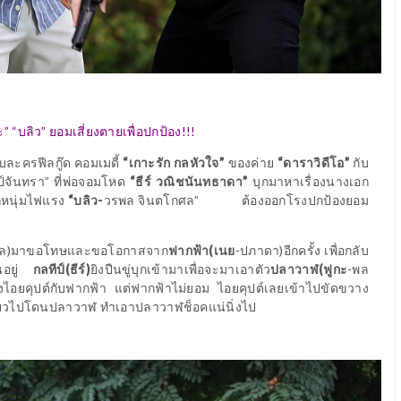
ูกะ” “บลิว” ยอมเสี่ยงตายเพื่อปกป้อง
!!!
ับละครฟีลกู๊ด คอมเมดี้
“เกาะรัก กลหัวใจ”
ของค่าย
“ดาราวิดีโอ”
กับ
์จันทรา”
ที่พ่อจอมโหด
“ธีร์ วณิชนันทธาดา”
บุกมาหาเรื่องนางเอก
กหนุ่มไฟแรง
“บลิว
-
วรพล จินตโกศล”
ต้องออกโรงปกป้องยอม
ล)
มาขอโทษและขอโอกาสจาก
ฟากฟ้า(เนย
-
ปภาดา)
อีกครั้ง เพื่อกลับ
ันอยู่
กลทีป์(ธีร์)
ยิงปืนขู่บุกเข้ามาเพื่อจะมาเอาตัว
ปลาวาฬ(ฟูกะ
-
พล
องไอยคุปต์กับฟากฟ้า แต่ฟากฟ้าไม่ยอม ไอยคุปต์เลยเข้าไปขัดขวาง
นเฉี่ยวไปโดนปลาวาฬ ทำเอาปลาวาฬช็อคแน่นิ่งไป