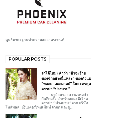
ศูนย์มาตรฐานทำความสะอาดรถยนต์
POPULAR POSTS
จำได้ไหม? คำว่า “ข้าจะร้าย
ของข้าอย่างนี้แหละ” ของตัวแม่
“พลอย- เฌอมาลย์” ในละครสุด
ดราม่า “บ่วงบาป”
มาย้อนรอยความทรงจำ
กันอีกครั้ง สำหรับละครพีเรียด
ดราม่า “ บ่วงบาป ” จาก บริษัท
โพลีพลัส เอ็นเตอร์เทนเม้นท์ จำกัด และผู...