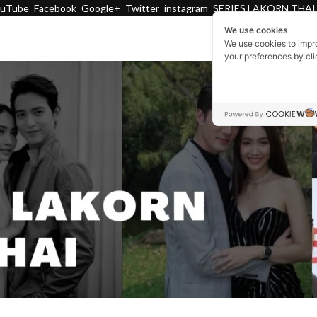
ouTube
Facebook
Google+
Twitter
instagram
SERIES LAKORN THAI
We use cookies
We use cookies to impr
your preferences by cl