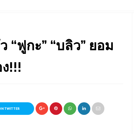
ตัว “ฟูกะ” “บลิว” ยอม
ง!!!
ON TWITTER