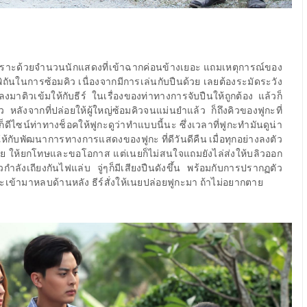
ๆ เพราะด้วยจำนวนนักแสดงที่เข้าฉากค่อนข้างเยอะ แถมเหตุการณ์ของ
พิถันในการซ้อมคิว เนื่องจากมีการเล่นกับปืนด้วย เลยต้องระมัดระวัง
มาติวเข้มให้กับธีร์ ในเรื่องของท่าทางการจับปืนให้ถูกต้อง แล้วก็
ว หลังจากที่ปล่อยให้ผู้ใหญ่ซ้อมคิวจนแม่นยำแล้ว ก็ถึงคิวของฟูกะที่
์ก็ดีไซน์ท่าทางช็อคให้ฟูกะดูว่าทำแบบนี้นะ ซึ่งเวลาที่ฟูกะทำมันดูน่า
วให้กับพัฒนาการทางการแสดงของฟูกะ ที่ดีวันดีคืน เมื่อทุกอย่างลงตัว
งเนย ให้ยกโทษและขอโอกาส แต่เนยก็ไม่สนใจแถมยังไล่ส่งให้บลิวออก
ำลังเถียงกันไฟแล่บ จู่ๆก็มีเสียงปืนดังขึ้น พร้อมกับการปรากฏตัว
กะเข้ามาหลบด้านหลัง ธีร์สั่งให้เนยปล่อยฟูกะมา ถ้าไม่อยากตาย