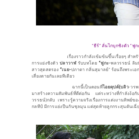
“ธีร์” ลั่นไกบุกชิงตัว “ฟ
เรื่องราวกำลังเข้มข้นขึ้นเรื่อยๆ สำหร
การแย่งชิงตัว
ปลาวาฬ
รับบทโดย
“ฟูกะ
-
พลวรรธน์ ลิมป
สาวสุดสตรอง
“เนย
-
ปภาดา กลิ่นสุมาลย์”
ร้อนถึงพระเอ
เสี่ยงตายกันเลยทีเดียว
ฉากนี้เป็นตอนที่
ไอยคุปต์(บลิว
-
วรพ
มาสร้างความสัมพันธ์ที่ดีต่อกัน แต่ระหว่างที่กำลังง้อก
วรรธน์)
กลับ เพราะรู้ความจริงเรื่องการแต่งงานทิพย์ข
กลทีป์ มีการแย่งปืนกันชุลมุน แต่สุดท้ายลูกกระสุนดั