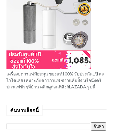
เครื่องบดกาแฟมือหมุน ของแท้100% รับประกัน1ปี ส่ง
ไวใช่เลย เหมาะกับชาวกาแฟ ชาวแค้มปิ้ง หรือนั่งดริ
ปกาแฟชิวๆที่บ้าน คลิกดูก่อนที่ลิงก์LAZADA.รูปนี้
ค้นหาบล็อกนี้