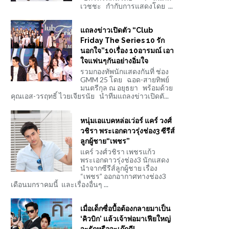
เวชชะ กำกับการแสดงโดย ...
แถลงข่าวเปิดตัว “Club
Friday The Series 10 รัก
นอกใจ”10เรื่อง 10อารมณ์ เอา
ใจแฟนๆกันอย่างอิ่มใจ
รวมกองทัพนักแสดงกันที่ ช่อง
GMM 25 โดย ฉอด-สายทิพย์
มนตรีกุล ณ อยุธยา พร้อมด้วย
คุณเอส-วรฤทธิ์ ไวยเจียรนัย นำทีมแถลงข่าวเปิดตั...
หนุ่มเอแบคหล่อเว่อร์ แคร์ วงศ์
วชิรา พระเอกดาวรุ่งช่อง3 ซีรีส์
ลูกผู้ชาย“เพชร”
แคร์ วงศ์วชิรา เพชรแก้ว
พระเอกดาวรุ่งช่อง3 นักแสดง
นำจากซีรีส์ลูกผู้ชาย เรื่อง
“เพชร” ออกอากาศทางช่อง3
เดือนมกราคมนี้ และเรื่องอื่นๆ ...
เมื่อเด็กซื่อบื้อต้องกลายมาเป็น
‘คิวบิก’ แล้วเจ้าพ่อมาเฟียใหญ่