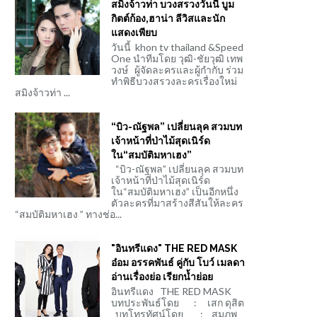
สมิงจ้าวท่า บวงสรวงวันนี้ บูม
กิตต์ก้อง,ฮาน่า ลีวิสและนัก
แสดงเพียบ
วันนี้ khon tv thailand &Speed
One นำทีมโดย วุฒิ-ชัยวุฒิ เทพ
วงษ์ ผู้จัดละครและผู้กำกับ ร่วม
ทำพิธีบวงสรวงละครเรื่องใหม่
สมิงจ้าวท่า ...
“บิว-ณัฐพล” เปลี่ยนลุค สวมบท
เจ้าหน้าที่ป่าไม้สุดเนิร์ด
ใน“สมบัติมหาเฮง”
“บิว-ณัฐพล” เปลี่ยนลุค สวมบท
เจ้าหน้าที่ป่าไม้สุดเนิร์ด
ใน“สมบัติมหาเฮง” เป็นอีกหนึ่ง
ตัวละครที่มาสร้างสีสันให้ละคร
“สมบัติมหาเฮง ” ทางช่อ...
"อินทรีแดง" THE RED MASK
อ๋อม อรรคพันธ์ คู่กับ โบว์ เมลดา
อ่านเรื่องย่อ เรียกน้ำย่อย
อินทรีแดง THE RED MASK
บทประพันธ์โดย : เสก ดุสิต
บทโทรทัศน์โดย : สมภพ