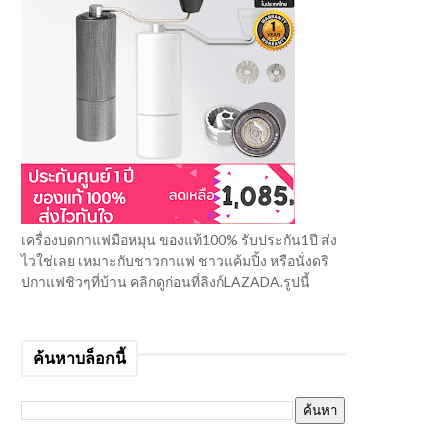
เครื่องบดกาแฟมือหมุน ของแท้100% รับประกัน1ปี ส่ง
ไวใช่เลย เหมาะกับชาวกาแฟ ชาวแค้มปิ้ง หรือนั่งดริ
ปกาแฟชิวๆที่บ้าน คลิกดูก่อนที่ลิงก์LAZADA.รูปนี้
ค้นหาบล็อกนี้