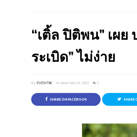
“เติ้ล ปิติพน” เ
ระเบิด” ไม่ง่าย
By
EVENT96
At พฤษภาคม 05, 2563
0
SHARE ON FACEBOOK
SHARE 