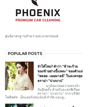
ศูนย์มาตรฐานทำความสะอาดรถยนต์
POPULAR POSTS
จำได้ไหม? คำว่า “ข้าจะร้าย
ของข้าอย่างนี้แหละ” ของตัวแม่
“พลอย- เฌอมาลย์” ในละครสุด
ดราม่า “บ่วงบาป”
มาย้อนรอยความทรงจำ
กันอีกครั้ง สำหรับละครพีเรียด
ดราม่า “ บ่วงบาป ” จาก บริษัท
โพลีพลัส เอ็นเตอร์เทนเม้นท์ จำกัด และผู...