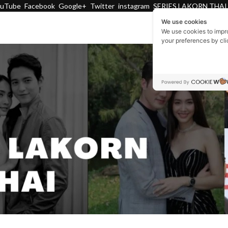
ouTube
Facebook
Google+
Twitter
instagram
SERIES LAKORN THAI
We use cookies
We use cookies to impr
your preferences by cl