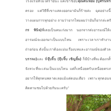
โรงแรมที่ไม่ได้ร้ายนะ แค่เขาชอบ
คุณต้นหอม (บุศรินทร์
ครอง แต่วิธีที่เขาแสดงออกมามันก็ร้ายล่ะ ฉุดอย่างน
วางแผนการทุกอย่าง ถามว่ายากไหมผมว่ามันก็ยากล่ะครับ
กร พินิจ)
พี่เตยเป็นคนเก่งมาก นอกจากส่งอารมณ์ให้
อารมณ์จะออกมาเป็นแบบไหน เพราะเวลาเราทำงานเราไม
ถ่ายก่อน ดังนั้นเราต้องแม่นเรื่องบทและอารมณ์ของตัวล
บรรจง)
และ พี่
จุ๊บจิ๊บ (จุ๊บจิ๊บ เชิญยิ้ม)
ก็มีบ้างที่จะต้องกล
จังหวะที่จะเล่นเป็นแบบไหน แต่ก็เหนื่อยครับเหนื่อยตรง
อยากให้ทุกคนพลาดเลยแม้แต่ตอนเดียว เพราะทุกตอนจะม
ติดตามชมไปด้วยกันนะครับ”