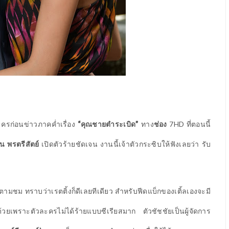
ะครก่อนข่าวภาคค่ำเรื่อง
“คุณชายตำระเบิด”
ทาง
ช่อง
7
HD
ที่ตอนนี้
ิพน พรตรีสัตย์
เปิดตัวร้ายชัดเจน
งานนี้เจ้าตัวกระซิบให้ฟังเลยว่า รับ
ามชม ทราบว่าเรตติ้งก็ดีเลยทีเดียว สำหรับฟีดแบ็กของเติ้ลเองจะมี
ยเพราะตัวละครไม่ได้ร้ายแบบซีเรียสมาก ตัวชัชชัยเป็นผู้จัดการ