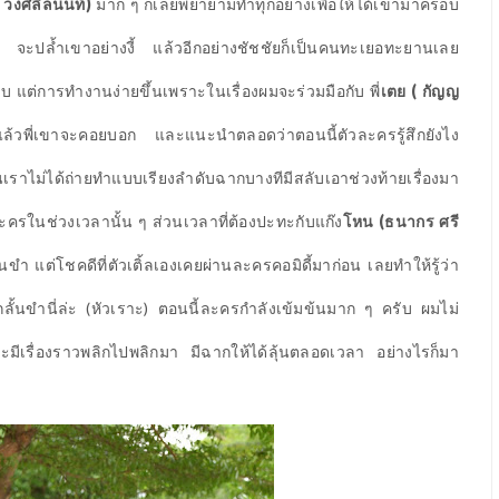
 วงศ์ลีลนนท์)
มาก ๆ ก็เลยพยายามทำทุกอย่างเพื่อให้ได้เขามาครอบ
ี้ จะปล้ำเขาอย่างงี้ แล้วอีกอย่างชัชชัยก็เป็นคนทะเยอทะยานเลย
 แต่การทำงานง่ายขึ้นเพราะในเรื่องผมจะร่วมมือกับ พี่
เตย ( กัญญ
แล้วพี่เขาจะคอยบอก และแนะนำตลอดว่าตอนนี้ตัวละครรู้สึกยังไง
่ได้ถ่ายทำแบบเรียงลำดับฉากบางทีมีสลับเอาช่วงท้ายเรื่องมา
ะครในช่วงเวลานั้น ๆ ส่วนเวลาที่ต้องปะทะกับแก๊ง
โหน (ธนากร ศรี
ั้นขำ แต่โชคดีที่ตัวเติ้ลเองเคยผ่านละครคอมิดี้มาก่อน เลยทำให้รู้ว่า
กลั้นขำนี่ล่ะ (หัวเราะ) ตอนนี้ละครกำลังเข้มข้นมาก ๆ ครับ ผมไม่
ีเรื่องราวพลิกไปพลิกมา มีฉากให้ได้ลุ้นตลอดเวลา อย่างไรก็มา