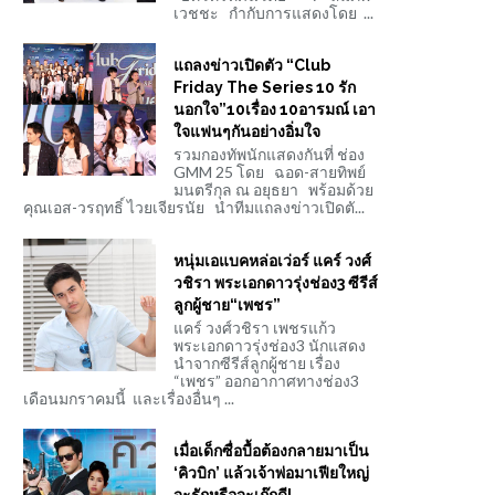
เวชชะ กำกับการแสดงโดย ...
แถลงข่าวเปิดตัว “Club
Friday The Series 10 รัก
นอกใจ”10เรื่อง 10อารมณ์ เอา
ใจแฟนๆกันอย่างอิ่มใจ
รวมกองทัพนักแสดงกันที่ ช่อง
GMM 25 โดย ฉอด-สายทิพย์
มนตรีกุล ณ อยุธยา พร้อมด้วย
คุณเอส-วรฤทธิ์ ไวยเจียรนัย นำทีมแถลงข่าวเปิดตั...
หนุ่มเอแบคหล่อเว่อร์ แคร์ วงศ์
วชิรา พระเอกดาวรุ่งช่อง3 ซีรีส์
ลูกผู้ชาย“เพชร”
แคร์ วงศ์วชิรา เพชรแก้ว
พระเอกดาวรุ่งช่อง3 นักแสดง
นำจากซีรีส์ลูกผู้ชาย เรื่อง
“เพชร” ออกอากาศทางช่อง3
เดือนมกราคมนี้ และเรื่องอื่นๆ ...
เมื่อเด็กซื่อบื้อต้องกลายมาเป็น
‘คิวบิก’ แล้วเจ้าพ่อมาเฟียใหญ่