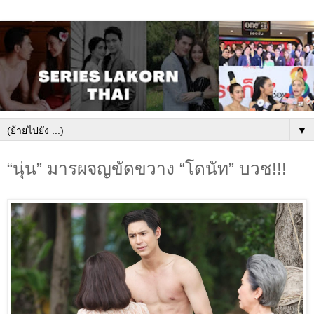
▼
“นุ่น” มารผจญขัดขวาง “โดนัท” บวช!!!