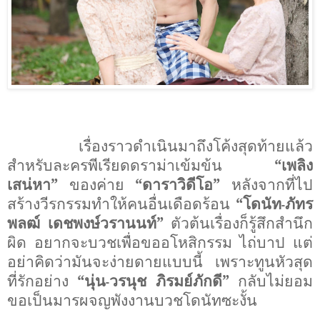
เรื่องราวดำเนินมาถึงโค้งสุดท้ายแล้ว
สำหรับละครพีเรียดดราม่าเข้มข้น
“เพลิง
เสน่หา”
ของค่าย
“ดาราวิดีโอ”
หลังจากที่ไป
สร้างวีรกรรมทำให้คนอื่นเดือดร้อน
“โดนัท
ภัทร
-
พลฒ์ เดชพงษ์วรานนท์”
ตัวต้นเรื่องก็รู้สึกสำนึก
ผิด อยากจะบวชเพื่อขออโหสิกรรม ไถ่บาป แต่
อย่าคิดว่ามันจะง่ายดายแบบนี้ เพราะทูนหัวสุด
ที่รักอย่าง
“นุ่น
วรนุช ภิรมย์ภักดี”
กลับไม่ยอม
-
ขอเป็นมารผจญพังงานบวชโดนัทซะงั้น