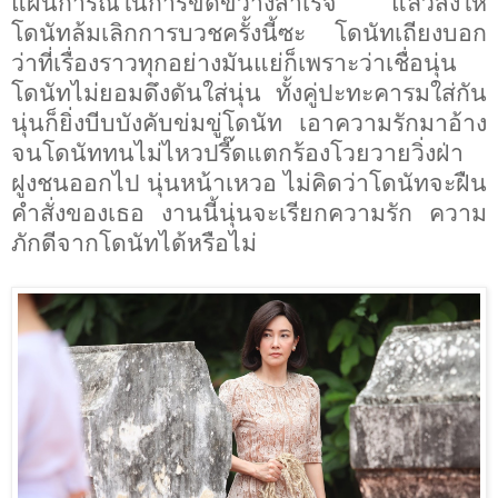
แผนการณ์ในการขัดขวางสำเร็จ แล้วสั่งให้
โดนัทล้มเลิกการบวชครั้งนี้ซะ โดนัทเถียงบอก
ว่าที่เรื่องราวทุกอย่างมันแย่ก็เพราะว่าเชื่อนุ่น
โดนัทไม่ยอมดึงดันใส่นุ่น ทั้งคู่ปะทะคารมใส่กัน
นุ่นก็ยิ่งบีบบังคับข่มขู่โดนัท เอาความรักมาอ้าง
จนโดนัททนไม่ไหวปรี๊ดแตกร้องโวยวายวิ่งฝ่า
ฝูงชนออกไป นุ่นหน้าเหวอ ไม่คิดว่าโดนัทจะฝืน
คำสั่งของเธอ งานนี้นุ่นจะเรียกความรัก ความ
ภักดีจากโดนัทได้หรือไม่