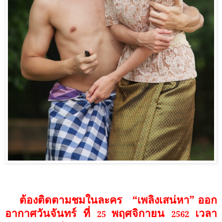
ต้องติดตามชมในละคร
“เพลิงเสน่หา” ออก
อากาศวันจันทร์ ที่
พฤศจิกายน
เวลา
25
2562