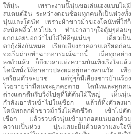
ให้นุ่น เพราะงานนี้นุ่นขอเล่นเองแบบไม่มี
สแตนด์อิน ระหว่างตอนซ้อมทุกคนก็เป็นห่วงทั้ง
นุ่นและโดนัท เพราะผ้าขาวม้าของโดนัทที่ใส่ก็
สะบัดพลิ้วไหวไปมา ทำเอาสาวๆใจตุ้มๆต่อมๆ
ผกก
เลยบอกว่าไปใส่ให้ดีๆแน่นๆ เดี๋ยวเป็น
.
ตากุ้งยิงกันหมด เรียกเสียงฮาคลายเครียดก่อน
จะเริ่มถ่ายทำฉากอารมณ์ฉากนี้ เมื่อทุกอย่าง
ลงตัวแล้ว ก็ถึงเวลาแห่งความบันเทิงเริงใจแล้ว
โดนัทนั่งให้อาดาวปลงผมอยู่กลางลานวัด เพื่อ
เตรียมตัวจะบวช แต่จู่ๆก็มีเสียงชาวบ้านร้อง
โวยวายว่ามีคนจะผูกคอตาย โดนัทและทุกคน
ต่างแตกตื่นรีบวิ่งไปดูที่ใต้ต้นไม้ใหญ่ เห็นนุ่น
กำลังเอาหัวเข้าไปในเชือก แล้วก้ทิ้งตัวลงมา
โดนัทถลกผ้าขาวม้าวิ่งไม่คิดชีวิต เข้าไปตัด
เชือก แล้วรวบตัวนุ่นเข้ามากอดแนบอกด้วย
ความเป็นห่วง นุ่นแสยะยิ้มด้วยความสะใจที่