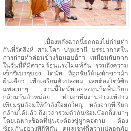
เบื้องหลังฉากนี้ยกกองไปถ่ายทำ
กันที่วัดสิงห์ สามโคก ปทุมธานี บรรยากาศใน
การถ่ายทำค่อนข้างร้อนอบอ้าว เหมือนกับฉาก
ในวันนี้ที่มีความร้อนแรงไม่แพ้กัน รวมถึงความ
เซ็กซี่เบาๆของ โดนัท ที่ถูกจับให้นุ่งผ้าขาวม้า
ผืนเดียว เพื่อเตรียมตัวปลงผม เลยต้องโชว์ซิก
แพคเบาๆ งานนี้โดนัทเลยลงทุนวิดพื้นเรียก
กล้ามกันสักหน่อย ทำเอาทีมงานสาวแท้สาว
เทียมรุมล้อมให้กำลังใจยกใหญ่ หลังจากที่เรียก
กล้ามได้แล้ว ถึงเวลารวมตัวกันซ้อมบ๊อกกิ้งเบาๆ
โดยเฉพาะช็อตที่นุ่นจะต้องขู่ผูกคอตาย ต้อง
ซ้อมกันอย่างพิถีพิถัน ดูแลเชฟตี้ความปลอดภัย