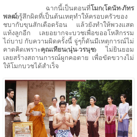
ฉากนี้เป็นตอนที่
โมก
โดนัท
ภัทร
(
-
พลฒ์
รู้สึกผิดที่เป็นต้นเหตุทำให้ครอบครัวของ
)
ชบากับขุนสักเดือดร้อน แล้วยังทำให้พวงแสด
แท้งลูกอีก เลยอยากจะบวชเพื่อขออโหสิกรรม
ไถ่บาป กับความผิดครั้งนี้ จู่ๆก็ดันมีเหตุการณ์ไม่
คาดคิดเพราะ
คุณเทียน
นุ่น
วรนุช
ไม่ยินยอม
(
-
)
เลยสร้างสถานการณ์ผูกคอตาย เพื่อขัดขวางไม่
ให้โมกบวชได้สำเร็จ