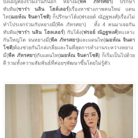
บังเอิญต้องร่วมงานกันอีก หยางมี่(
พีค ภัทรศยา
) ปรึกษา
ทับทิม(
ซาร่า นลิน โฮล์เลอร์
)เรื่องหาช่างภาพคนใหม่ แดน
ไท(
ฌอห์ณ จินดาโชติ
) ก็ปรึกษาโต้ง(ฟรอยด์ ณัฏฐพงศ์)เรื่องไม่
ทำโปรเจกร่วมกับหยางมี่(พีค ภัทรศยา)
ทั้ง
4
คนมาเจอกัน
ทับทิม(
ซาร่า นลิน โฮลเลอร์
) กับโต้ง(
ฟรอย์ ณัฏฐพงศ์
)ทะเลาะ
กันใหญ่โต จนหยางมี่(
พีค ภัทรศยา)
และแดนไท(
ฌอห์ณ จินดา
โชติ
)ต้องช่วยกันไกล่เกลี่ยและในที่สุดการทำงานระหว่างหยาง
มี่(
พีค ภัทรศยา
)กับแดนไท(
ฌอห์ณ จินดาโชติ
) ก็เริ่มเป็นไปด้วย
ดี รวมทั้งความสัมพันธ์ที่ค่อยๆพัฒนาขึ้นโดยไม่รู้ตัว