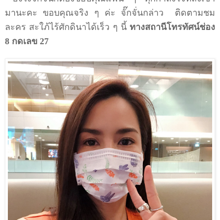
มานะคะ ขอบคุณจริง ๆ ค่ะ จั๊กจั่นกล่าว
ติดตามชม
ละคร สะใภ้ไร้ศักดินาได้เร็ว ๆ นี้
ทางสถานีโทรทัศน์ช่อง
8 กดเลข 27