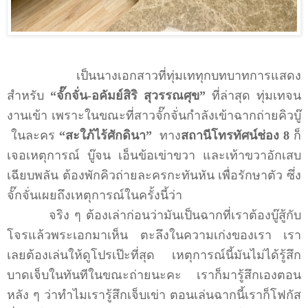
เป็นนางเอกสาวที่ทุ่มเททุกบทบาทการแสดง
สำหรับ
“จั๊กจั่น-อคัมย์สิริ สุวรรณศุข”
ที่ล่าสุด ทุ่มเทจน
งานเข้า เพราะในขณะที่สาวจั๊กจั่นกำลังเข้าฉากถ่ายคิวบู๊
ในละคร
“สะใภ้ไร้ศักดินา”
ทาง
สถานีโทรทัศน์ช่อง 8
ก็
เจอเหตุการณ์ บู๊จน เอ็นข้อเข่าขวา และเท้าขวาอักเสบ
เฉียบพลัน ต้องพักคิวถ่ายละครกะทันหัน เพื่อรักษาตัว ซึ่ง
จั๊กจั่นเผยถึงเหตุการณ์ในครั้งนี้ว่า
จริง ๆ ต้องเล่าก่อนว่ามันเป็นฉากที่เราต้องบู๊สู้กับ
โจรแล้วพระเอกมาเห็น ตะลึงในความเก่งของเรา เรา
เลยต้องเล่นให้ดูโปรเป๊ะที่สุด เหตุการณ์นี้มันไม่ได้รู้สึก
บาดเจ็บในทันทีในขณะถ่ายนะคะ เราก็มารู้สึกเองตอน
หลัง ๆ ว่าทำไมเรารู้สึกเจ็บเข่า ตอนเล่นฉากนี้เราก็โฟกัส