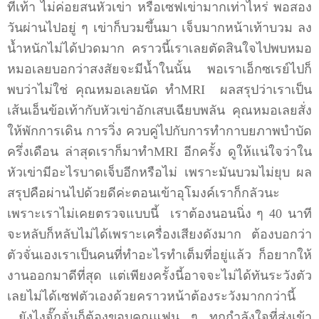
ที่เท้า ไม่ค่อยสนหัวเข่า หรือเซฟเข่ามากเท่าไหร่ พอสอง
วันผ่านไปอยู่ ๆ เข่าก็บวมขึ้นมา เจ็บมากหน้าเท้าบวม ลง
น้ำหนักไม่ได้ปวดมาก คราวนี้เราเลยตัดสินใจไปพบหมอ
หมอเลยบอกว่าสงสัยจะมีน้ำในนั้น พอเราเอ็กซเรย์ไปก็
พบว่าไม่ใช่ คุณหมอเลยนัด ทำ
MRI
ผลสรุปว่าเราเป็น
เส้นเอ็นข้อเท้ากับหัวเข่าอักเสบเฉียบพลัน คุณหมอเลยสั่ง
ให้พักการเดิน การวิ่ง ควบคู่ไปกับการทำกาบยภาพบำบัด
ครึ่งเดือน ล่าสุดเราก็มาทำ
MRI
อีกครั้ง ดูให้แน่ใจว่าใน
หัวเข่ามีอะไรบาดเจ็บอีกหรือไม่ เพราะมันบวมไม่ยุบ ผล
สรุปคือผ่านไปด้วยดีค่ะตอนเข้าอุโมงค์เราก็กลัวนะ
เพราะเราไม่เคยตรวจแบบนี้
เราต้องนอนนิ่ง ๆ 40 นาที
จะหลับก็หลับไม่ได้เพราะเครื่องเสียงดังมาก ต้องบอกว่า
ตัวจั่นเองเราเป็นคนที่ทำอะไรทำเต็มที่อยู่แล้ว ก็อยากให้
งานออกมาดีที่สุด แต่เพียงครั้งนี้อาจจะไม่ได้ทันระวังตัว
เลยไม่ได้เซฟตัวเองด้วยคราวหน้าต้องระวังมากกว่านี้
ยังไงจั๊กจั่นก็ต้องขอบคุณแฟน ๆ ทุกกำลังใจที่ส่งเข้า