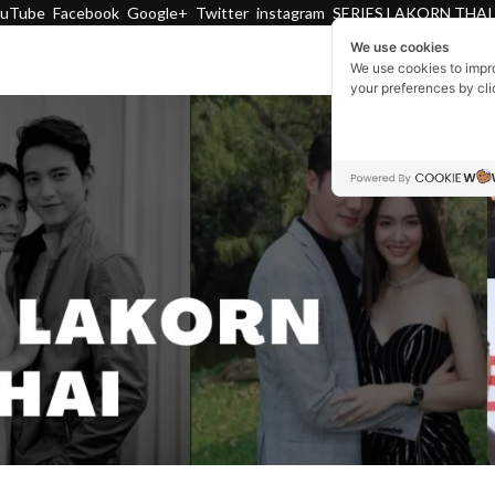
ouTube
Facebook
Google+
Twitter
instagram
SERIES LAKORN THAI
We use cookies
We use cookies to impr
your preferences by cl