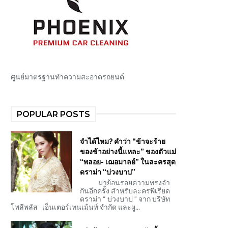
ศูนย์มาตรฐานทำความสะอาดรถยนต์
POPULAR POSTS
จำได้ไหม? คำว่า “ข้าจะร้าย
ของข้าอย่างนี้แหละ” ของตัวแม่
“พลอย- เฌอมาลย์” ในละครสุด
ดราม่า “บ่วงบาป”
มาย้อนรอยความทรงจำ
กันอีกครั้ง สำหรับละครพีเรียด
ดราม่า “ บ่วงบาป ” จาก บริษัท
โพลีพลัส เอ็นเตอร์เทนเม้นท์ จำกัด และผู...