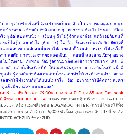
มาก ๆ สำหรับเรื่องนี้ อ้อม รับบทเป็นมาลี
เป็นเลขาของคุณนายนุ้ย
่อนข้างจะตรงข้ามกับตัวอ้อมมาก ๆ เพราะว่า อ้อมไม่ใช่คนระเบียบ
ิง ๆ อ้อมเป็นคนนิ่ง ๆ
เงียบ ๆ ถ้าไม่รู้จักกันมาก่อน แต่ถ้าอยู่กับคนที่
อ้อมก็ไม่รู้ว่าแสบยังไง (หัวเราะ) ในเรื่อง อ้อมจะเป็นคู่กัดกับ
สตางค์
ปแอบชอบเขา แต่ตอนนั้นเราไม่สวยแล้วก็อ้วนดำ
พอเขาไม่สนใจก็
ราก็เลยพัฒนาตัวเองจากตอนเด็กมีปม
ตอนนี้ก็เลยสวยเป๊ะทุกอย่าง
ขึ้นในโรงงาน
กับพี่อั๋น อ้อมรู้จักกันมาตั้งแต่เข้าวงการแรก ๆ เลย
พี่
หลากสี
แล้วก็เป็นเรื่องที่ทำให้คนเริ่มจิ้นคู่เรา
มาเจอกันในเรื่องนี้ พี่
ันอยู่แล้ว รู้ทางกันว่าต้องเล่นแบบไหน เลยทำให้การทำงานง่าย
อย่าง
ว เลยทำให้ทำงานกันได้แบบไม่เกร็ง
อ้อม อยากฝากให้ติดตามละคร
้ม ดูแล้วมีความสุขแน่นอนค่ะ”
 เสาร์ – อาทิตย์
เวลา
09.00
น.
ทาง
ช่อง
7HD
กด
35
และ
Facebook
ังได้ทาง
BUGABOO.TV
สมัครแพ็กเกจสุดคุ้มบริการ
BUGABOO
gaboo.tv
หรือ แอพพลิเคชัน
BUGABOO INTER (
ดาวน์โหลดได้ทั้ง
ับละครจากช่อง
7HD
กว่า 5,000 ชั่วโมง คุณภาพระดับ
HD
ที่เราคัด
NTER #Ch7HD #
ช่อง
7HD