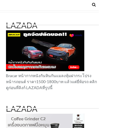
LAZADA
Bracar หน้ากากหนังกันหินกันแมลงหุ้มฝากระโปรง
หน้ารถยนต์ ราคา1500-1800บาท แล้วแต่ยี่ห้อรถ คลิก
ดูก่อนที่ลิงก์ LAZADAที่รูปนี้
LAZADA