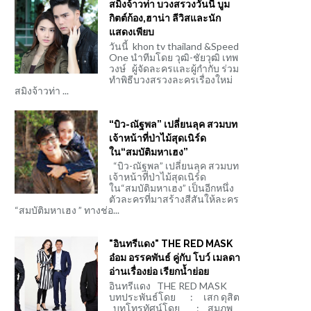
สมิงจ้าวท่า บวงสรวงวันนี้ บูม
กิตต์ก้อง,ฮาน่า ลีวิสและนัก
แสดงเพียบ
วันนี้ khon tv thailand &Speed
One นำทีมโดย วุฒิ-ชัยวุฒิ เทพ
วงษ์ ผู้จัดละครและผู้กำกับ ร่วม
ทำพิธีบวงสรวงละครเรื่องใหม่
สมิงจ้าวท่า ...
“บิว-ณัฐพล” เปลี่ยนลุค สวมบท
เจ้าหน้าที่ป่าไม้สุดเนิร์ด
ใน“สมบัติมหาเฮง”
“บิว-ณัฐพล” เปลี่ยนลุค สวมบท
เจ้าหน้าที่ป่าไม้สุดเนิร์ด
ใน“สมบัติมหาเฮง” เป็นอีกหนึ่ง
ตัวละครที่มาสร้างสีสันให้ละคร
“สมบัติมหาเฮง ” ทางช่อ...
"อินทรีแดง" THE RED MASK
อ๋อม อรรคพันธ์ คู่กับ โบว์ เมลดา
อ่านเรื่องย่อ เรียกน้ำย่อย
อินทรีแดง THE RED MASK
บทประพันธ์โดย : เสก ดุสิต
บทโทรทัศน์โดย : สมภพ