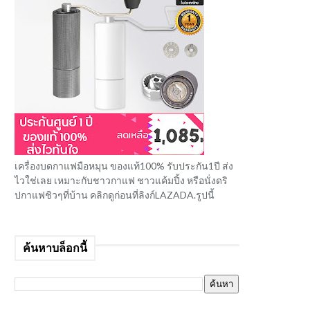
เครื่องบดกาแฟมือหมุน ของแท้100% รับประกัน1ปี ส่ง
ไวใช่เลย เหมาะกับชาวกาแฟ ชาวแค้มปิ้ง หรือนั่งดริ
ปกาแฟชิวๆที่บ้าน คลิกดูก่อนที่ลิงก์LAZADA.รูปนี้
ค้นหาบล็อกนี้