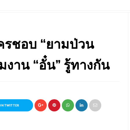
ะครชอบ “ยามป่วน
งาน “อั๋น” รู้ทางกัน
ON TWITTER