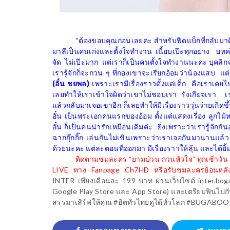
“ต้องขอบคุณก่อนเลยค่ะ สำหรับฟีดแบ็กที่กลับมาดี
มาลีเป็นคนเก่งและตั้งใจทำงาน เนี้ยบเป๊ะทุกอย่าง
บทค
จัด
ไม่เป๊ะมาก
แต่เราก็เป็นคนตั้งใจทำงานนะคะ บุคลิกจร
เรารู้จักก็จะกวน ๆ ที่กองเขาจะเรียกอ้อมว่าน้องแสบ
แต่
(อั๋น ชยพล)
เพราะเรามีเรื่องราวตั้งแต่เด็ก
คือเราเคยไ
เลยทำให้เราเข้าใจผิดว่าเขาไม่ชอบเรา รังเกียจเรา
เ
แล้วกลับมาเจอเขาอีก ก็เลยทำให้มีเรื่องราววุ่นว่ายเกิด
อั๋น เป็นพระเอกคนแรกของอ้อม ตั้งแต่แสดงเรื่อง ลูกไม้
อั๋น ก็เป็นคนน่ารักเหมือนเดิมค่ะ
ยิ่งเพราะว่าเรารู้จักก
ฉากกุ๊กกิ๊ก เล่นกันไม่เขินเพราะว่าเราเจอกันมานานแล้
ด้วยนะคะ แต่ละตอนที่ออกมา มีเรื่องราวให้ลุ้น และได้ยิ
ติดตามชมละคร
“
ยามป่วน กวนหัวใจ
”
ทุกเช้าวัน
LIVE
ทาง
Fanpage
Ch7HD
หรือรับชมละครย้อนหล
INTER
เพียงเดือนละ
199
บาท ผ่านเว็บไซต์
inter.bo
Google Play Store
และ
App Store)
และเตรียมฟินไปก
สรรมาเสิร์ฟให้คุณ
#
ฮิตทั่วไทยดูได้ทั่วโลก
#BUGABOOI