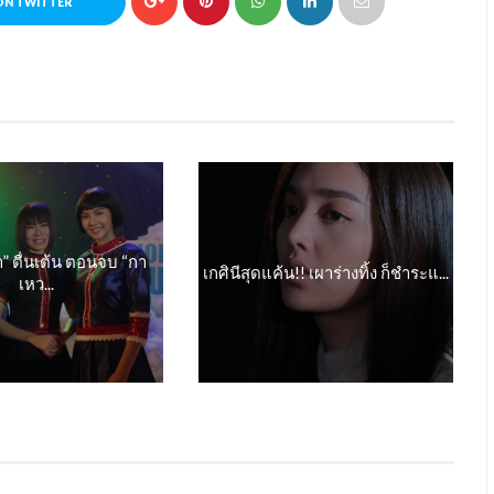
ON TWITTER
า” ตื่นเต้น ตอนจบ “กา
เกศินีสุดแค้น!! เผาร่างทิ้ง ก็ชำระแ...
เหว...