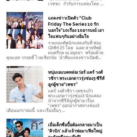
เวชชะ กำกับการแสดงโดย ...
แถลงข่าวเปิดตัว “Club
Friday The Series 10 รัก
นอกใจ”10เรื่อง 10อารมณ์ เอา
ใจแฟนๆกันอย่างอิ่มใจ
รวมกองทัพนักแสดงกันที่ ช่อง
GMM 25 โดย ฉอด-สายทิพย์
มนตรีกุล ณ อยุธยา พร้อมด้วย
คุณเอส-วรฤทธิ์ ไวยเจียรนัย นำทีมแถลงข่าวเปิดตั...
หนุ่มเอแบคหล่อเว่อร์ แคร์ วงศ์
วชิรา พระเอกดาวรุ่งช่อง3 ซีรีส์
ลูกผู้ชาย“เพชร”
แคร์ วงศ์วชิรา เพชรแก้ว
พระเอกดาวรุ่งช่อง3 นักแสดง
นำจากซีรีส์ลูกผู้ชาย เรื่อง
“เพชร” ออกอากาศทางช่อง3
เดือนมกราคมนี้ และเรื่องอื่นๆ ...
เมื่อเด็กซื่อบื้อต้องกลายมาเป็น
‘คิวบิก’ แล้วเจ้าพ่อมาเฟียใหญ่