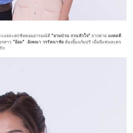
กระแสละครซิทคอมอารมณ์ดี
“ยามป่วน กวนหัวใจ”
จากค่าย
มงคลดี
งเอกสาว
“อ้อม”
อังคณา วรรัตนาชัย
ต้องยิ้มแก้มปริ เมื่อมีแฟนละคร
รัก