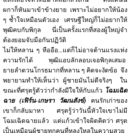
ผกาก็หันมาเข้าข้างยาย
เพราะไม่อยากให้น้อง
ๆ ช้ำใจเหมือนตัวเอง
เศรษฐีใหญ่ก็ไม่อยากให้
พุฒิคบกับพิกุล
นี่เป็นครั้งแรกที่สองผู้ใหญ่จำ
ต้องยอมจับมือกันปฏิวัติ
ไม่ให้หลาน ๆ หืออือ...แต่ก็ไม่อาจต้านแรงแห่ง
ความรักได้
พุฒิแอบลักลอบเจอพิกุลเสมอ
ยายลำดวนโกรธมากที่หลาน ๆ คิดจะงัดข้อ
จึง
พยายามทำให้เห็นว่า ผู้ชายมันไม่ดีจริงๆ
ใน
ขณะที่ศรุตรู้ตัวว่ากำลังมีใจให้กับแก้ว
โฉมเฉิด
ฉาย (เฟิร์น-เกษรา วัฒนสังข์)
คนรักเก่าของ
เขาก็กลับมาหา
ศรุตรู้ว่าวันนี้หัวใจเขาไม่มี
โฉมเฉิดฉายแล้ว
แต่แก้วเข้าใจผิดคิดว่า ศรุต
เป็นเหมือนผู้ชายทุกคนที่หลงใหลในความสวย