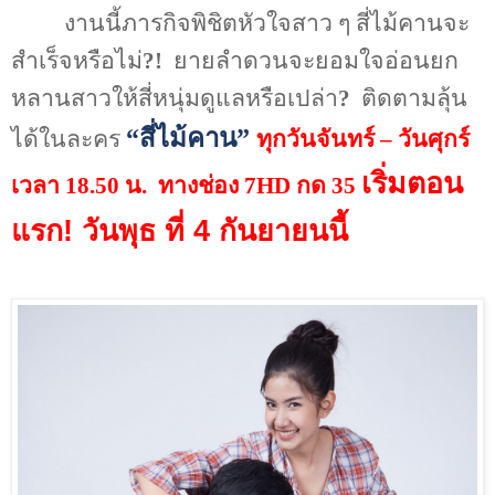
งานนี้ภารกิจพิชิตหัวใจสาว ๆ สี่ไม้คานจะ
สำเร็จหรือไม่
?!
ยายลำดวนจะยอมใจอ่อนยก
หลานสาวให้สี่หนุ่มดูแลหรือเปล่า
?
ติดตามลุ้น
“สี่ไม้คาน”
ได้ในละคร
ทุกวันจันทร์ – วันศุกร์
เริ่มตอน
เวลา 18.50 น.
ทางช่อง
7HD
กด
35
แรก
!
วันพุธ ที่ 4 กันยายนนี้