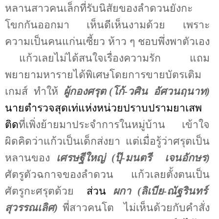
หลานสาวคนเล็กที่รับนิสัยของลำดวนยังกะ
โขกกันออกมา
เห็นดีเห็นงามด้วย
เพราะ
ความเป็นคนแก่นเซี้ยว ห้าว ๆ ชอบพึ่งพาตัวเอง
แก้วเลยไม่ได้สนใจเรื่องความรัก
แถม
พยายามหารายได้พิเศษโดยการขายบัตรเติม
เกมส์
ทำให้
ผู้กองศรุต (โก้-วศิน
อัศวนฤนาท)
นายตำรวจสุดเท่แห่งหน่วยปราบปรามยาเสพ
ติด
ที่เพิ่งย้ายมาประจำการในหมู่บ้าน
เข้าใจ
ผิดคิดว่าแก้วเป็นเด็กส่งยา
แต่เมื่อรู้ว่าศรุตเป็น
หลานของ
เศรษฐีใหญ่ (ปุ๊-มนตรี
เจนอักษร)
ศัตรูตัวฉกาจของลำดวน
แก้วเลยตั้งตนเป็น
ศัตรูกะศรุตด้วย
ส่วน
ผกา (ลิเบีย-ณัฐรินทร์
สุวรรณเลิศ)
พี่สาวคนโต
ไม่เห็นด้วยกับคำสั่ง