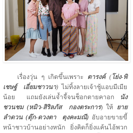
เรื่องวุ่น ๆ เกิดขึ้นเพราะ
ตารงค์
(
โย่ง-พิ
เชษฐ์
เอี่ยมชาวนา
)
ไม่ทิ้งลายเจ้าชู้แอบมีเมีย
น้อย
แถมยังเล่นจ้ำจี้จนช็อกตายคาอก
นัง
ชวนชม (หมิว
-
สิริลภัส
กองตระการ
) ให้
ยาย
ลำดวน (ตุ๊ก-ดวงตา
ตุงคะมณี)
อับอายขายขี้
หน้าชาวบ้านอย่างหนัก
ยิ่งคิดก็ยิ่งแค้นไอ้พวก