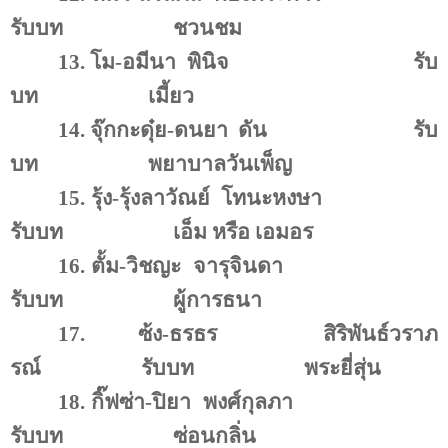
รับบท
ชวนชม
13.
โม-อมีนา
พินิจ
รับ
บท
เมี้ยว
14.
จุ๊กกะดุ๋ย-ดนยา
ดัน
รับ
บท
พยาบาลวันเพ็ญ
15.
รุ้ง-รุ้งลาวัณย์
โทนะหงษา
รับบท
เอ็ม หรือ เอมอร
16.
ตั้ม-วิชญะ
จารุจินดา
รับบท
ผู้การธนา
17.
ซ้ง-ธรธร
สิริพันธ์วราภ
รณ์
รับบท
พระยี่สุ่น
18.
กิ๊ฟซ่า-ปิยา
พงศ์กุลภา
รับบท
ซ่อนกลิ่น