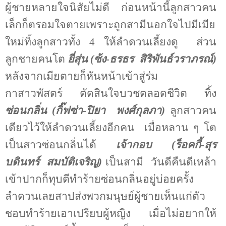
ผู้ชายหลายใจนิสัยไม่ดี
ก่อนหน้านี้ลูกสาวคน
เล็กก็ตรอมใจตายเพราะถูกสามีนอกใจไปมีเมีย
ใหม่ทิ้งลูกสาวทั้ง 4 ให้ลำดวนเลี้ยงดู
ส่วน
ลูกชายคนโต
ยี่สุ่น (ซ้ง-ธรธร
สิริพันธ์วราภรณ์)
หลังจากเมียตายก็หันหน้าเข้าสู่ร่ม
กาสาวพัสตร์
ตัดสินใจบวชตลอดชีวิต
ทิ้ง
ซ่อนกลิ่น (กิ๊ฟซ่า-ปิยา
พงศ์กุลภา)
ลูกสาวคน
เดียวไว้ให้ลำดวนเลี้ยงอีกคน
เมื่อหลาน ๆ โต
เป็นสาวซ่อนกลิ่นได้
เจ้ากอบ (ร็อคกี้-สุร
บดินทร์
สมบัติเจริญ)
เป็นสามี
วันดีคืนดีเหล้า
เข้าปากก็ทุบตีทำร้ายซ่อนกลิ่นอยู่บ่อยครั้ง
ลำดวนเลยสาปส่งพวกมนุษย์ผู้ชายเห็นแก่ตัว
ชอบทำร้ายเอาเปรียบผู้หญิง
เมื่อไม่อยากให้