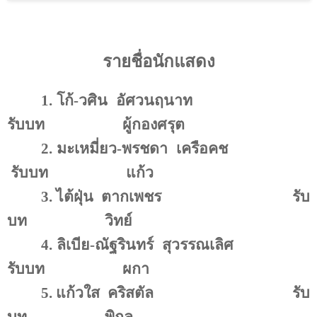
รายชื่อนักแสดง
1.
โก้-วศิน
อัศวนฤนาท
รับบท
ผู้กองศรุต
2.
มะเหมี่ยว-พรชดา
เครือคช
รับบท
แก้ว
3.
ไต้ฝุ่น
ตากเพชร
รับ
บท
วิทย์
4.
ลิเบีย
-
ณัฐรินทร์
สุวรรณเลิศ
รับบท
ผกา
5.
แก้วใส
คริสตัล
รับ