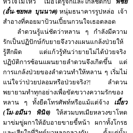
หัวใจไม่ไหว
เมื่อได้รู้จักและใกล้ชิดกับ
พิชัย
(อั๋น-ชยพล
บุนนาค)
หนุ่มธนาคารรูปหล่อ
เจ้า
สำอางที่คอยมาป้วนเปี้ยนกวนใจเธอตลอด
ลำดวนรู้แน่ชัดว่าหลาน ๆ กำลังมีความ
รักเป็นปฏิปักษ์กับยายจึงวางแผนแกล้งป่วยให้
รู้สึกผิด
แต่แก้วรู้ทันว่ายายไม่ได้ป่วยจริง
ปฏิบัติการซ้อนแผนยายลำดวนจึงเกิดขึ้น
แต่
การแกล้งป่วยของลำดวนทำให้หลาน ๆ เริ่มไม่
แน่ใจว่าป่วยปลอมหรือป่วยจริง
?!
ลำดวน
พยายามทำทุกอย่างเพื่อขัดขวางความรักของ
หลาน ๆ ทั้งยืดโทรศัพท์หรือแม้แต่จ้าง
เมี้ยว
(โม-อมีนา
พินิจ)
ให้สวมบทเมียหลวงขาโหด
มาข่มขู่ผกาให้อับอายขายขี้หน้า
ผกาทั้งโกรธ
และเสียใจที่วิทย์มาหลอกลวงกัน
ตั้งแต่นั้น