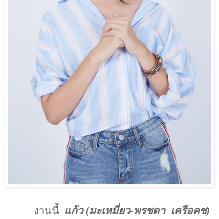
งานนี้
แก้ว (มะเหมี่ยว-พรชดา
เครือคช)