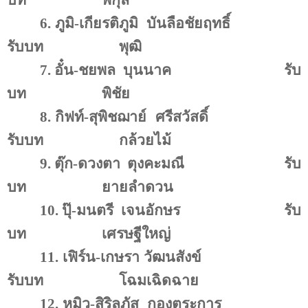
บท
พิกุล
6.
ภูมิ
-
เกียรติภูมิ
บันลือชัยฤทธิ์
รับบท
พุฒิ
7.
อั๋น-ชยพล
บุนนาค
รับ
บท
พิชัย
8.
กิฟท์-สุพิชฌาย์
ศรีสวัสดิ์
รับบท
กล้วยไม้
9.
ตุ๊ก-ดวงตา
ตุงคะมณี
รับ
บท
ยายลำดวน
10.
ปุ๊-มนตรี
เจนอักษร
รับ
บท
เศรษฐีใหญ่
11.
เฟิร์น-เกษรา วัฒนสังข์
รับบท
โฉมเฉิดฉาย
12.
หมิว
-
สิริลภัส
กองตระการ