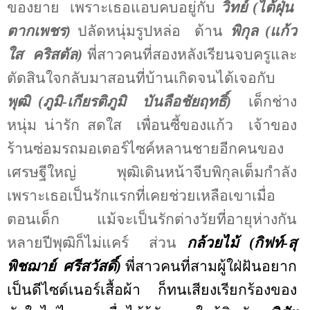
ของยาย
เพราะเธอแอบคบอยู่กับ
วิทย์ (ไต้ฝุ่น
ตากเพชร)
ปลัดหนุ่มรูปหล่อ
ด้าน
พิกุล (แก้ว
ใส
คริสตัล)
พี่สาวคนที่สองหลังเรียนจบครูและ
ตัดสินใจกลับมาสอนที่บ้านเกิดจนได้เจอกับ
พุฒิ (ภูมิ-เกียรติภูมิ
บันลือชัยฤทธิ์)
เด็กช่าง
หนุ่ม น่ารัก สดใส
เพื่อนซี้ของแก้ว
เจ้าของ
ร้านซ่อมรถมอเตอร์ไซค์หลานชายอีกคนของ
เศรษฐีใหญ่
พุฒิเดินหน้าจีบพิกุลเต็มกำลัง
เพราะเธอเป็นรักแรกที่เคยช่วยเหลือเขาเมื่อ
ตอนเด็ก
แม้จะเป็นรักต่างวัยที่อายุห่างกัน
หลายปีพุฒิก็ไม่แคร์
ส่วน
กล้วยไม้ (กิฟท์-สุ
พิชฌาย์
ศรีสวัสดิ์)
พี่สาวคนที่สามผู้ใฝ่ฝันอยาก
เป็นดีไซด์เนอร์เสื้อผ้า
ก็ทนเสียงเรียกร้องของ