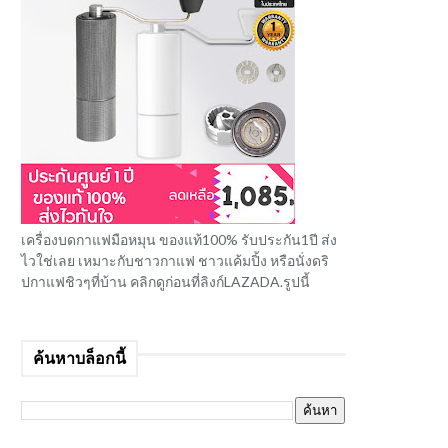
เครื่องบดกาแฟมือหมุน ของแท้100% รับประกัน1ปี ส่ง
ไวใช่เลย เหมาะกับชาวกาแฟ ชาวแค้มปิ้ง หรือนั่งดริ
ปกาแฟชิวๆที่บ้าน คลิกดูก่อนที่ลิงก์LAZADA.รูปนี้
ค้นหาบล็อกนี้