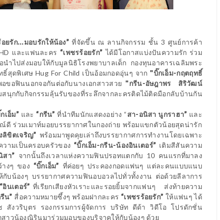
้อยรัก...มอบรักให้น้อง”
ที่จัดขึ้น ณ ลานกิจกรรม ชั้น 3 ศูนย์การค้า
HD
และแฟนละคร
“เพชรร้อยรัก”
ได้มีโอกาสแบ่งปันความรัก ร่วม
พื่อนำไปส่งมอบให้กับมูลนิธิโรงพยาบาลเด็ก กองทุนอาคารเฉลิมพระ
ทธิ์สุดพิเศษ
Hug For Child
เป็นอ้อมกอดอุ่นๆ จาก
"บิ๊กเอ็ม-กฤตฤทธิ์
งไม่พอขอฟินนอกจอกันต่อกับนางเอกสาวสวย
"กรีน-อัษฎาพร
สิริวัฒน์
นุกกับกิจกรรมลุ้นรับของที่ระลึกจากละครติดไม้ติดมือกลับบ้านกัน
ิ๊กเอ็ม”
และ
“กรีน”
ที่นำทีมนักแสดงอย่าง “
สา-อนิสา นูกราฮา”
และ
ารมณ์ดี ร่วมเมาท์มอยบรรยากาศในกองถ่าย พร้อมแขกตัวน้อยสุดน่ารัก
่งลิขิตเจริญ”
พร้อมมาพูดคุยเล่าถึงบรรยากาศการทำงานโดยเฉพาะ
อดความเป็นครอบครัวของ
“บิ๊กเอ็ม-กรีน-น้องอินเตอร์”
เติมสีสันความ
นิสา”
จากนั้นถึงเวลาแห่งความฟินปรอทแตกกับ 10 คนแรกที่มาลง
กว้างๆ ของ
“บิ๊กเอ็ม”
ที่ค่อยๆ ประคองกอดแฟนๆ แต่ละคนแบบแนบ
้กับน้องๆ บรรยากาศความฟินอบอวลไปทั่วทั้งงาน ต่อด้วยลีลาการ
“อินเตอร์”
ที่เรียกเสียงหัวเราะและรอยยิ้มจากแฟนๆ
ส่งท้ายความ
รีน”
สื่อความหมายซึ้งๆ พร้อมฝากละคร
“เพชรร้อยรัก”
ให้แฟนๆ ได้
สังวริบุตร รองกรรมการผู้จัดการ บริษัท ดีด้า วิดีโอ โปรดักชั่น
ูกสาวน้องณิรินมาร่วมมอบของบริจาคให้กับน้องๆ ด้วย