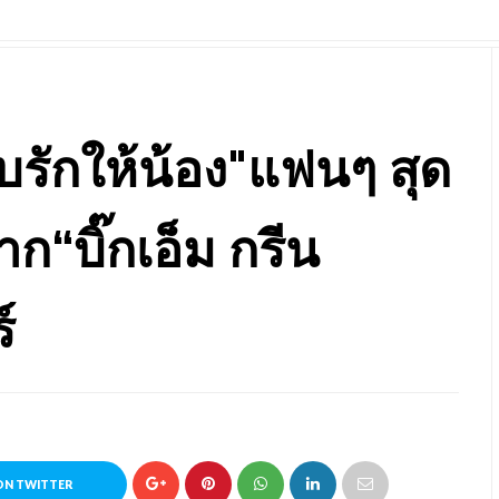
บรักให้น้อง"แฟนๆ สุด
าก“บิ๊กเอ็ม กรีน
์
ON TWITTER