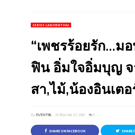
SERIES LAKORNTHAI
“เพชรร้อยรัก...มอ
ฟิน อิ่มใจอิ่มบุญ จ
สา,ไม้,น้องอินเตอร
By
EVENT96
At มิถุนายน 23, 2561
0
SHARE ON FACEBOOK
SHARE 