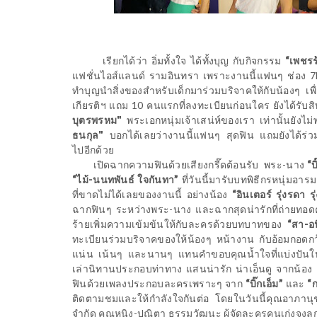
เรียกได้ว่า อิ่มทั้งใจ ได้ทั้งบุญ กับกิจกรรม
“เพชรร
แฟชั่นไอส์แลนด์ รามอินทรา เพราะงานนี้แฟนๆ ช่อง 7
ทำบุญนำสิ่งของสำหรับเด็กมาร่วมบริจาคให้กับน้องๆ เ
เกียรติฯ แถม 10 คนแรกที่ลงทะเบียนก่อนใคร ยังได้รับสิ
บุตรพรหม"
พระเอกหนุ่มเจ้าเสน่ห์ของเรา เท่านั้นยั
ธนกุล"
บอกได้เลยว่างานนี้แฟนๆ สุดฟิน แถมยังได้ร่วมส
ไปอีกด้วย
เปิดฉากความฟินด้วยเสียงกรี๊ดต้อนรับ
พระ-นาง
“บ
“ไม้-นนทพันธ์ ใจกันทา”
ที่วันนี้มารับบทพิธีกรหนุ่มอ
ที่ขาดไม่ได้เลยของงานนี้ อย่างน้อง
“อินเตอร์ รุ่งรดา รุ
ฉากฟินๆ ระหว่างพระ-นาง และฉากสุดน่ารักที่ถ่ายท
ร้ายเพิ่มความเข้มข้นให้กับละครด้วยบทบาทของ
“สา-อ
ทะเบียนร่วมบริจาคของให้น้องๆ หน้างาน กับอ้อมกอด
แน่น เน้นๆ และนานๆ แทนคำขอบคุณน้ำใจที่แบ่งปันให
เล่านิทานประกอบท่าทาง แสนน่ารัก น่าเอ็นดู จากน้อง
ฟินด้วยเพลงประกอบละครเพราะๆ จาก
“บิ๊กเอ็ม”
และ
“ก
ติดตามชมและให้กำลังใจกันต่อ โดยในวันนี้คุณอาภานุช 
จำกัด คุณหนิง-ปณิตา ธรรมวัฒนะ ผู้จัดละครคนเก่งจูงล