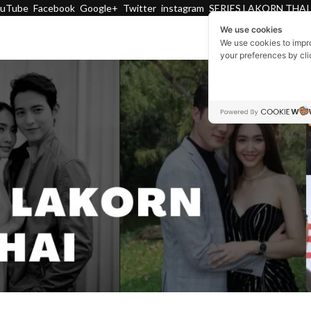
ouTube
Facebook
Google+
Twitter
instagram
SERIES LAKORN THAI
We use cookies
We use cookies to impr
your preferences by cl