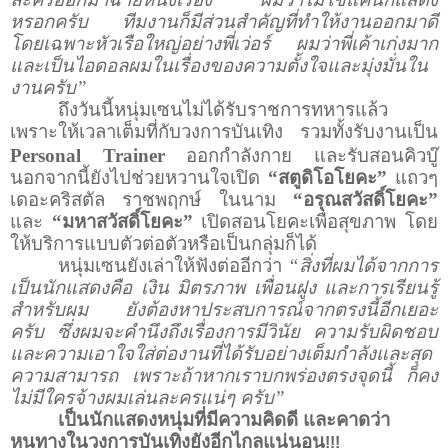
หรอกครับ ทีมงานก็มีส่วนสำคัญที่ทำให้งานออกมาดี
โดยเฉพาะหัวเรือใหญ่อย่างพี่เว่อร์ ผมว่าพี่เค้าเก่งมาก
และเป็นไอดอลผมในเรื่องของความตั้งใจและมุ่งมั่นใน
งานครับ”
ถึงวันนี้หนุ่มเซนไม่ได้รับราชการทหารแล้ว
เพราะให้เวลาเต็มที่กับวงการบันเทิง รวมทั้งรับงานเป็น
Personal Trainer
ออกกำลังกาย และรับสอนคิวบู๊
นอกจากนี้ยังไปช่วยหวานใจเปิด
“สตูดิโอโยคะ”
แถวๆ
เดอะคริสตัล ราชพฤกษ์ ในนาม
“อรุณสวัสดิ์โยคะ”
และ
“มหาสวัสดิ์โยคะ”
เปิดสอนโยคะเพื่อสุขภาพ โดย
ให้บริการแบบตัวต่อตัวหรือเป็นกลุ่มก็ได้
หนุ่มเซนยังเล่าให้ฟังต่ออีกว่า
“สิ่งที่ผมได้จากการ
เป็นนักแสดงคือ
เงิน มิตรภาพ เพื่อนฝูง และการเรียนรู้
สำหรับผม ยังต้องหาประสบการณ์จากตรงนี้อีกเยอะ
ครับ ซึ่งผมจะคำนึงถึงเรื่องการมีวินัย ความรับผิดชอบ
และความเอาใจใส่ต่องานที่ได้รับอย่างเต็มกำลังและสุด
ความสามารถ เพราะถ้าหากเราบกพร่องตรงจุดนี้ ก็คง
ไม่มีใครจ้างผมเล่นละครแน่ๆ ครับ”
เป็นนักแสดงหนุ่มที่มีความคิดดี และคาดว่า
หนทางในวงการบันเทิงยังอีกไกลแน่นอน
!!!