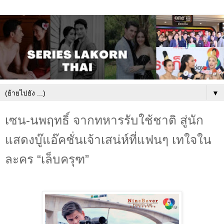
▼
เซน-นพฤทธิ์ จากทหารรับใช้ชาติ สู่นัก
แสดงบู๊แอ๊คชั่นเจ้าเสน่ห์ที่แฟนๆ เทใจใน
ละคร “เล็บครุฑ”