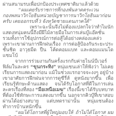
ผ่านสนามรบเพื่อปกป้องประเทศชาติมาแล้วด้วย
“
ผมเคยรับราชการที่กองพันลาดตระเวน
กองพลนาวิกโยธินหน่วยบัญชาการนาวิกโยธินมาก่อน
ครับ เคยออกรบที่
จังหวัดชายแดนภาคใต้”
3
เพราะฉะนั้นจึงไม่ต้องแปลกใจว่าทำไมนัก
แสดงหนุ่มคนนี้ถึงมีฝีไม้ลายมือในการเล่นบู๊แอ๊คชั่น
รวมทั้งการใช้อุปกรณ์การต่อสู้ได้อย่างคล่องแคล่ว
เพราะเขาผ่านการฝึกฝนเรื่อง การต่อสู้ป้องกันระยะประ
ชั้นชิด อาวุธมีด ปืน โค้ดคอมแบท และคอมแมนโด
แซมโบ้
จากการร่วมงานกันครั้งแรกกับค่ายไนน์บีเวอร์
ฟิล์มในละคร
“ขุนกระทิง”
หนุ่มเซนเล่าให้ฟังว่า ไม่เคย
เรียนการแสดงมาก่อน แม้ในช่วงแรกอาจจะงงๆ อยู่บ้าง
เขาอาศัยการฝึกฝนจากการดูซีรี่ส์ ดูหนังมากขึ้น เพื่อ
เรียนรู้ทักษะด้านแสดง จนได้รับโอกาสที่ดีในการเล่น
ละครเรื่องที่สอง
“มือเหนือเมฆ”
เรื่องนี้เขาได้รับบทบาท
ที่ต้องใช้ทักษะการแสดงมากขึ้น นอกจากคิวบู๊ที่เขาสอบ
ผ่านได้อย่างสบาย แต่บทดราม่านั้น หนุ่มเซนต้อง
ทำการบ้านหนักขึ้น
“ผมได้โอกาสที่ผู้ใหญ่มอบให้ ถ้าไม่ได้โอกาส ผม