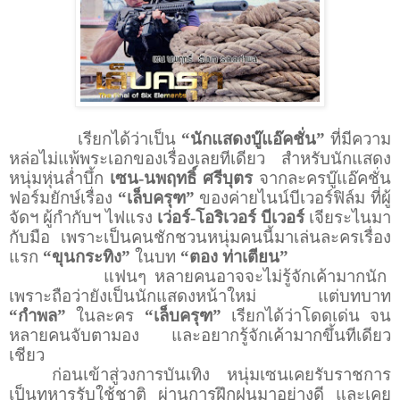
เรียกได้ว่าเป็น
“นักแสดงบู๊แอ๊คชั่น”
ที่มีความ
หล่อไม่แพ้พระเอกของเรื่องเลยทีเดียว สำหรับนักแสดง
หนุ่มหุ่นล่ำบึ้ก
เซน-นพฤทธิ์ ศรีบุตร
จากละครบู๊แอ๊คชั่น
ฟอร์มยักษ์เรื่อง
“เล็บครุฑ”
ของค่ายไนน์บีเวอร์ฟิล์ม ที่ผู้
จัดฯ ผู้กำกับฯ ไฟแรง
เว่อร์-โอริเวอร์ บีเวอร์
เจียระไนมา
กับมือ เพราะเป็นคนชักชวนหนุ่มคนนี้มาเล่นละครเรื่อง
แรก
“ขุนกระทิง”
ในบท
“ตอง ท่าเตียน”
แฟนๆ หลายคนอาจจะไม่รู้จักเค้ามากนัก
เพราะถือว่ายังเป็นนักแสดงหน้าใหม่ แต่บทบาท
“กำพล”
ในละคร
“เล็บครุฑ”
เรียกได้ว่าโดดเด่น จน
หลายคนจับตามอง และอยากรู้จักเค้ามากขึ้นทีเดียว
เชียว
ก่อนเข้าสู่วงการบันเทิง หนุ่มเซนเคยรับราชการ
เป็นทหารรับใช้ชาติ ผ่านการฝึกฝนมาอย่างดี และเคย