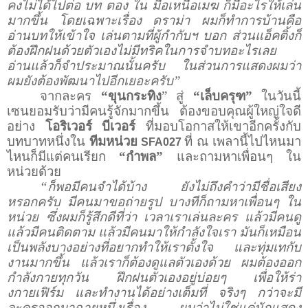
คงไม่ได้ไปต่อ
บท ตอง ใน มือเหนือเมฆ ก็มีอะไรให้เล่น
มากขึ้น โดยเฉพาะเรื่อง ดราม่า ผมก็ทำการบ้านคือ
อ่านบทให้เข้าใจ เล่นตามที่ผู้กำกับฯ บอก ส่วนแอ็คติ้งก็
ต้องฝึกฝนด้วยตัวเองไม่มีทริคในการจำบทอะไรเลย
อ่านแล้วก็จำประมาณนั้นครับ
ในส่วนการแสดงผมว่า
ผมยังต้องพัฒนาไปอีกเยอะครับ”
จากละคร
“ขุนกระทิง
” สู่
“เล็บครุฑ”
ในวันนี้
เซนยอมรับว่ามีคนรู้จักมากขึ้น ต้องขอบคุณผู้ใหญ่ใจดี
อย่าง
โอริเวอร์ บีเวอร์
ที่มอบโอกาสให้เขาอีกครั้งกับ
บทบาทหนึ่งใน
ทีมหน่วย
ที่ ณ เพลานี้ไปไหนมา
SFA027
ไหนก็มีแต่คนเรียก
“กำพล”
และถามหาเพื่อนๆ ใน
หน่วยด้วย
“ก็พอมีคนจำได้บ้าง
ยังไม่ถึงคำว่ามีชื่อเสียง
หรอกครับ มีคนมาขอถ่ายรูป บางทีก็ถามหาเพื่อนๆ ใน
หน่วย ซึ่งผมก็รู้สึกดีที่ว่า เวลาเราเล่นละคร แล้วมีคนดู
แล้วมีคนติดตาม แล้วมีคนมาให้กำลังใจเรา มันก็เหมือน
เป็นพลังบางอย่างที่อยากทำให้เราตั้งใจ และทุ่มเทกับ
งานมากขึ้น แล้วเราก็ต้องดูแลตัวเองด้วย ผมต้องออก
กำลังกายทุกวัน ฝึกฝนตัวเองอยู่บ่อยๆ เพื่อให้ร่า
งกายเฟิร์ม และทำงานได้อย่างเต็มที่ จริงๆ กว่าจะมี
ละครออกมาฉายหนึ่งเรื่อง ผมว่าไม่ใช่แค่นักแสดง